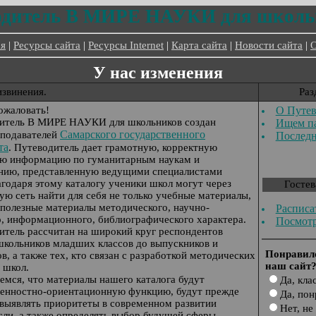
одитель В МИРЕ НАУКИ для школь
ая
|
Ресурсы сайта
|
Ресурсы Internet
|
Карта сайта
|
Новости сайта
|
У нас изменения
звинения.
Раз
ожаловать!
О Путево
итель В МИРЕ НАУКИ для школьников создан
Ищем п
Самарского государственного
еподавателей
Последн
та
. Путеводитель дает грамотную, корректную
ую информацию по гуманитарным наукам и
анию, представленную ведущими специалистами
агодаря этому каталогу ученики школ могут через
Гостев
ю сеть найти для себя не только учебные материалы,
 полезные материалы методического, научно-
Расписа
, информационного, библиографического характера.
Посмотр
итель рассчитан на широкий круг респондентов
школьников младших классов до выпускников и
Понравил
в, а также тех, кто связан с разработкой методических
наш сайт
 школ.
емся, что материалы нашего каталога будут
Да, кла
ценностно-ориентационную функцию, будут прежде
Да, пон
 выявлять приоритеты в современном развитии
Нет, не
ли, а также определять выбор будущей сферы