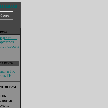
ников
Обзоры
делы
дителе ...
артнеров
ие новости
ая книга
ться в ГК
еть ГК
ся ли Вам
?
ссный
равился
 очень