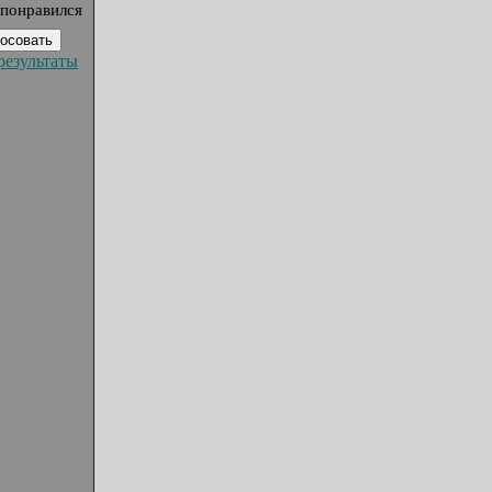
 понравился
результаты