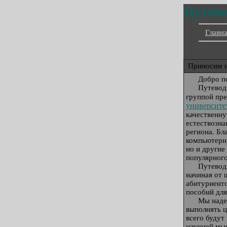
Путев
Главн
Приносим и
Д
обро п
П
утевод
группой пр
университе
качественн
естествозн
региона. Бл
компьютерну
но и другие
популярного
П
утевод
начиная от 
абитуриенто
пособий для
М
ы наде
выполнять 
всего будут
научной мыс