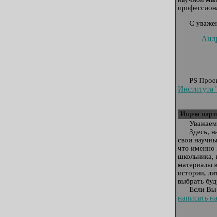
профессион
С
уважен
Анд
P
S Прое
Института 
Ищем парт
У
важаем
З
десь, 
свои научны
что именно
школьника, 
материалы в
истории, ли
выбрать бу
Е
сли Вы
написать н