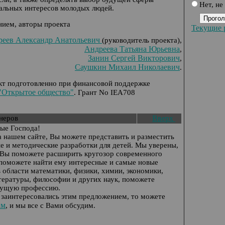
Нет, не
альных интересов молодых людей.
ием, авторы проекта
Текущие 
реев Александр Анатольевич
(руководитель проекта),
Андреева Татьяна Юрьевна
,
Занин Сергей Викторович
,
Саушкин Михаил Николаевич
.
кт подготовленно при финансовой поддержке
"Открытое общество"
. Грант No IEA708
неров
Вверх
ые Господа!
на нашем сайте, Вы можете представить и разместить
е и методические разработки для детей. Мы уверены,
 Вы поможете расширить кругозор современного
поможете найти ему интересные и самые новые
 области математики, физики, химии, экономики,
тературы, философии и других наук, поможете
дущую профессию.
 заинтересовались этим предложением, то можете
ам
, и мы все с Вами обсудим.